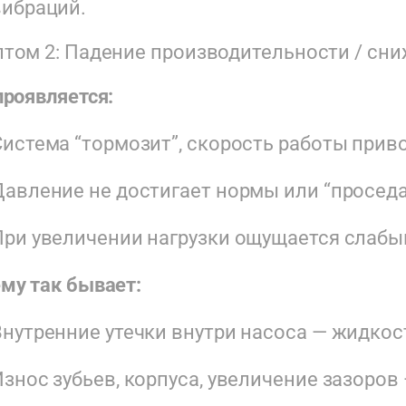
вибраций.
том 2: Падение производительности / сн
проявляется:
Система “тормозит”, скорость работы прив
Давление не достигает нормы или “проседае
При увеличении нагрузки ощущается слабы
му так бывает:
Внутренние утечки внутри насоса — жидкост
Износ зубьев, корпуса, увеличение зазоро