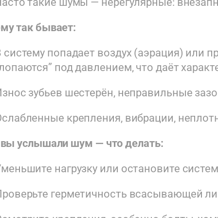
Часто такие шумы — нерегулярные: внезапн
му так бывает:
В систему попадает воздух (аэрация) или п
“лопаются” под давлением, что даёт харак
Износ зубьев шестерён, неправильные заз
Ослабленные крепления, вибрации, неплот
 вы услышали шум — что делать:
Уменьшите нагрузку или остановите систему
Проверьте герметичность всасывающей ли