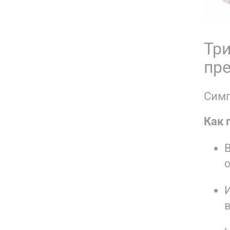
Три
пр
Симп
Как 
В