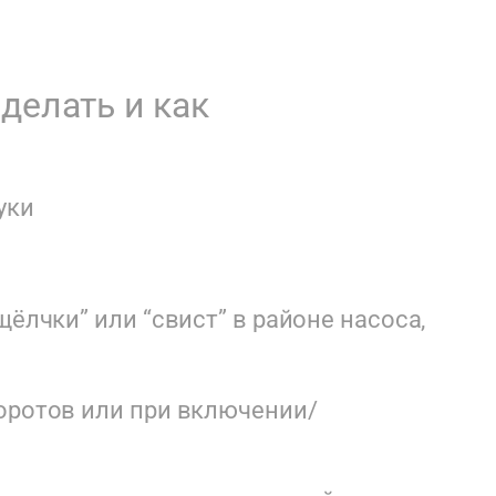
делать и как
уки
щёлчки” или “свист” в районе насоса,
оротов или при включении/