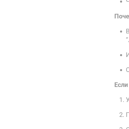
Поче
Если