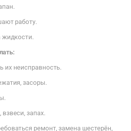
апан.
шают работу.
а жидкости.
лать:
ь их неисправность.
ежатия, засоры.
ы.
взвеси, запах.
ебоваться ремонт, замена шестерён,