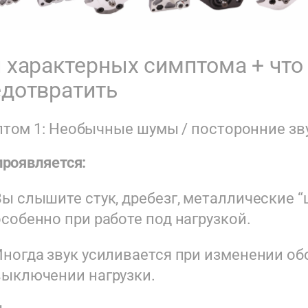
 характерных симптома + что 
едотвратить
том 1: Необычные шумы / посторонние зв
проявляется:
ы слышите стук, дребезг, металлические “
особенно при работе под нагрузкой.
Иногда звук усиливается при изменении об
выключении нагрузки.