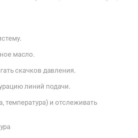
истему.
ное масло.
гать скачков давления.
урацию линий подачи.
а, температура) и отслеживать
тура