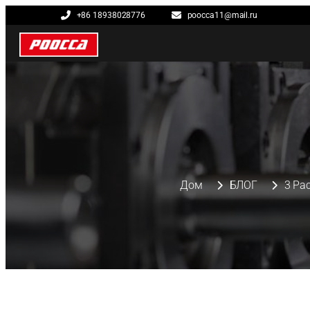
+86 18938028776
poocca11@mail.ru
Дом
БЛОГ
3 Ра