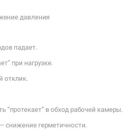
ижение давления
одов падает.
т” при нагрузке.
й отклик.
ь “протекает” в обход рабочей камеры.
в — снижение герметичности.