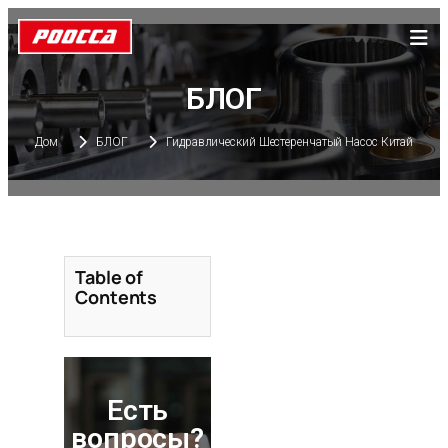
БЛОГ
Дом
БЛОГ
Гидравлический Шестеренчатый Насос Китай
Table of
Contents
Есть
вопросы?