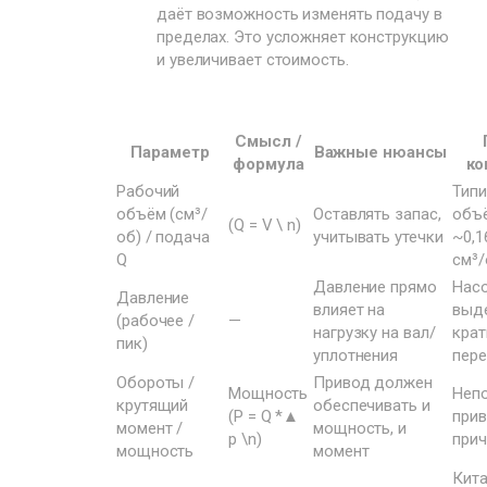
даёт возможность изменять подачу в
пределах. Это усложняет конструкцию
и увеличивает стоимость.
Смысл /
Параметр
Важные нюансы
формула
ко
Рабочий
Тип
объём (см³/
Оставлять запас,
объ
(Q = V \ n)
об) / подача
учитывать утечки
~0,1
Q
см³/
Давление прямо
Нас
Давление
влияет на
выд
(рабочее /
—
нагрузку на вал/
кра
пик)
уплотнения
пере
Обороты /
Привод должен
Мощность
Неп
крутящий
обеспечивать и
(P = Q *▲
прив
момент /
мощность, и
p \n)
прич
мощность
момент
Кит