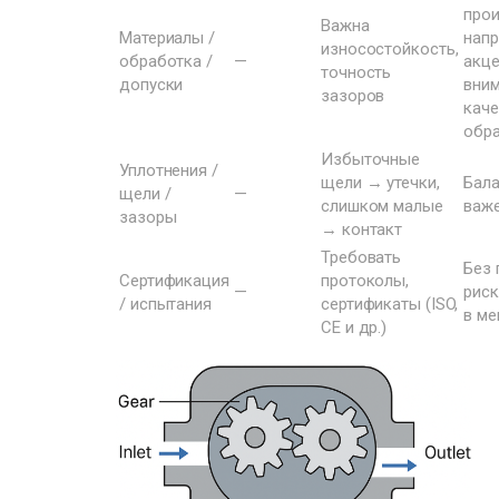
прои
Важна
Материалы /
напр
износостойкость,
обработка /
—
акц
точность
допуски
вним
зазоров
каче
обр
Избыточные
Уплотнения /
щели → утечки,
Бала
щели /
—
слишком малые
важ
зазоры
→ контакт
Требовать
Без 
Сертификация
протоколы,
—
риск
/ испытания
сертификаты (ISO,
в ме
CE и др.)