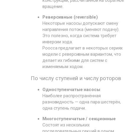
конструкции, рассчитанной на обратное
вращение.
Реверсивные (reversible)
Некоторые насосы допускают смену
направления потока (меняют подачу).
Это полезно, когда система требует
инверсии хода.
Poocca предлагает в некоторых сериях
модели с реверсивным вариантом, что
делает их гибкими для систем с
изменяемым ходом.
По числу ступеней и числу роторов
Одноступенчатые насосы
Наиболее распространённая
разновидность — одна пара шестерён,
одна ступень подачи.
Многоступенчатые / секционные
Состоят из нескольких
последовательных секций в одном