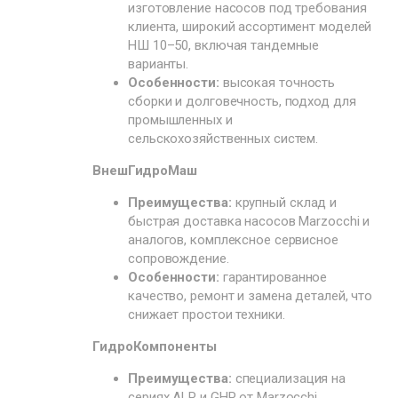
изготовление насосов под требования
клиента, широкий ассортимент моделей
НШ 10–50, включая тандемные
варианты.
Особенности:
высокая точность
сборки и долговечность, подход для
промышленных и
сельскохозяйственных систем.
ВнешГидроМаш
Преимущества:
крупный склад и
быстрая доставка насосов Marzocchi и
аналогов, комплексное сервисное
сопровождение.
Особенности:
гарантированное
качество, ремонт и замена деталей, что
снижает простои техники.
ГидроКомпоненты
Преимущества:
специализация на
сериях ALP и GHP от Marzocchi,