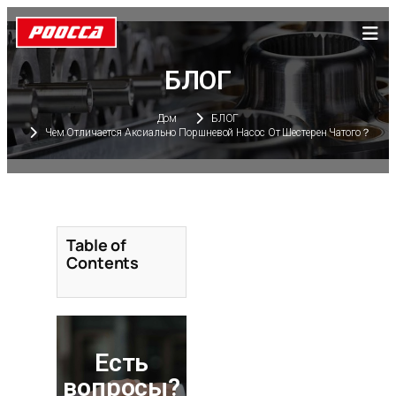
БЛОГ
Дом
БЛОГ
Чем Отличается Аксиально Поршневой Насос От Шестерен Чатого？
Table of
Contents
Есть
вопросы?