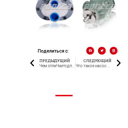
Поделиться с:
ПРЕДЫДУЩИЙ
СЛЕДУЮЩИЙ
Чем отлиЧаетсд поршневой от центробеЖногo нacocа?
Что такое насос тандем НШ?