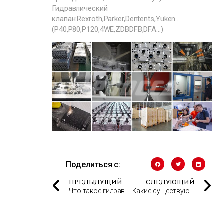
Гидравлический
клапан:Rexroth,Parker,Dentents,Yuken…
(P40,P80,P120,4WE,ZDBDFB,DFA…)
Поделиться с:
ПРЕДЫДУЩИЙ
СЛЕДУЮЩИЙ
Что такое гидравлический насос?
Какие существуют 4 типа гидравлических насосов?