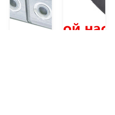
Двухлопастной насос
3 шестеренчатый насос
Денисона
Читать далее
Читать далее