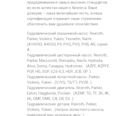
придерживаемся самых высоких стандартов
во всех аспектах нашего бизнеса. Ваше
доверие – наша величайшая честь, а наша
сертификация отражает наше стремление
обеспечить вам душевное спокойствие.
Гидравлический поршневой насос: Rexroth,
Parker, Vickers, Yuken, Yeosehn, Nachi…
(A10VSO, A4VSO, PV, PVQ, PVS, PVB, AR, серия
A…
Гидравлический шестеренный насос: Rexroth,
Parker, Marzocchi, Shimadzu, Nachi, Hydrislia,
Atos, Sunny, Casappa, Hydromax… (AZPF, AZPFF,
PGP, HG, SGP, 0,25-0,5, HGP, JCB, GP…)
Гидравлический лопастной насос: Parker,
Vickers, Yuken… (V/VQ, T6/T7, PV2R…)
Гидравлический двигатель: Rexroth, Parker,
Eaton, Hagglunds, Poclain… (AZMF, TG, TF, 2K, 4K,
6K, OMP, OMR, CA, CB, ES…)
Гидравлические детали: Rexroth, Parker,
Vickers, Yuken… (патрон лопастного насоса,
приводной вал, колпачок aiioy…)