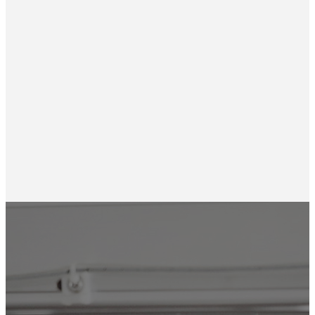
Nachi PVD насоса поршеня