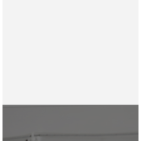
Гидравлический
поршневой насос Yeoshe
V