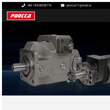
+86 18938028776
poocca11@mail.ru