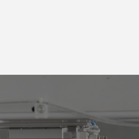
Yuken PV2R
Yuken PV2R
ластинчатые
Пластинчатые
гидронасосы
гидронасосы