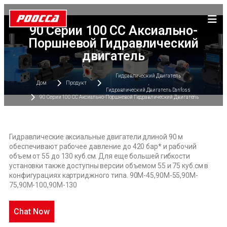
90 Серии 100 CC Аксиально-
Поршневой Гидравлический
двигатель
Гидравлический Двигатель
Дом
Продукт
,
Гидравлический Двигатель Danfoss
90 Серии 100 CC Аксиально-Поршневой Гидравлический Двигатель
Гидравлические аксиальные двигатели длиной 90 м
обеспечивают рабочее давление до 420 бар* и рабочий
объем от 55 до 130 куб.см. Для еще большей гибкости
установки также доступны версии объемом 55 и 75 куб.см в
конфигурациях картриджного типа. 90M-45,90M-55,90M-
75,90M-100,90M-130
Chat Now