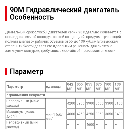
90M Гидравлический двигатель
Особенность
Длительный срок службы двигателей серии 90 идеально сочетается с
последовательной конструкторской концепцией, предусматривающей
полный диапазон рабочих объемов от 55 до 130 куб.см.Его высокая
степень гибкости делает его идеальным решением для систем с
замкнутым контуром, требующих высочайшей производительности.
Параметр
042
055
055
075
100
130
Параметр
единица
MF
MF
MF
MF
MF
MF
ограничения скорости
Непрерывный (макс.
4200
3900
3900
3600
3300
3100
расход)
Максимум (макс.
4600
4250
4250
3950
3650
3400
мин-1 (об/
дисп.)
мин)
Непрерывный (мин.
–
–
4600
–
–
–
расход)