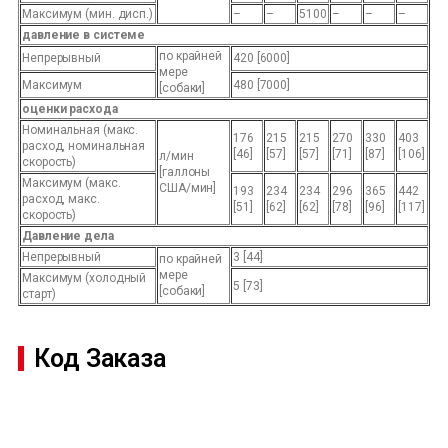
Максимум (мин. дисп.)
–
–
5100
–
–
–
давление в системе
по крайней
Непрерывный
420 [6000]
мере
Максимум
480 [7000]
[собаки]
оценки расхода
Номинальная (макс.
176
215
215
270
330
403
расход, номинальная
[46]
[57]
[57]
[71]
[87]
[106]
л/мин
скорость)
[галлоны
Максимум (макс.
США/мин]
193
234
234
296
365
442
расход, макс.
[51]
[62]
[62]
[78]
[96]
[117]
скорость)
Давление дела
Непрерывный
3 [44]
по крайней
мере
Максимум (холодный
5 [73]
[собаки]
старт)
Код Заказа