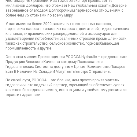
Нестандартных решений. Наш годовой экспорт превышает 16
миллионов долларов, что отражает Наш глобальный охват и Доверие,
завоеванное благодаря Долгосрочным партнерским отношениям с
более чем 75 странами по всему миру.
У нас имеется более 2000 различных шестеренных насосов,
поршневых насосов, лопастных насосов, двигателей, гидравлических
клапанов, гидравлических распределителей и аксессуаров для
удовлетворения потребностей различных отраслей промышленности,
таких как строительство, сельское хозяйство, горнодобывающая
промышленность и другие.
Основная миссия Производителя POOCCA Hydraulic – предоставлять
Продукцию Высокого Качества каждому Пользователю
Гидравлических Систем по доступным Ценам. Большинство Товаров
Есть В Наличии На Складе И Могут Быть Быстро Отправлены.
По своей сути, POOCCA – это больше, чем просто производитель
гидравлики, это надежный партнер, стремящийся обеспечить успех
клиентов благодаря качеству, инновациям и устойчивому развитию в
отрасли гидравлики.