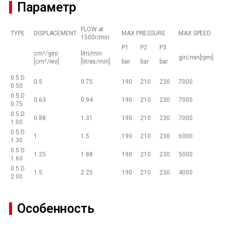
Параметр
FLOW at
TYPE
DISPLACEMENT
MAX PRESSURE
MAX SPEED
1500r/min
P1
P2
P3
cm³/giro
litri/min
giri/min[rpm]
[cm³/rev]
[litres/min]
bar
bar
bar
0.5 D
0.5
0.75
190
210
230
7000
0.50
0.5 D
0.63
0.94
190
210
230
7000
0.75
0.5 D
0.88
1.31
190
210
230
7000
1.00
0.5 D
1
1.5
190
210
230
6000
1.30
0.5 D
1.25
1.88
190
210
230
5000
1.60
0.5 D
1.5
2.25
190
210
230
4000
2.00
Особенность