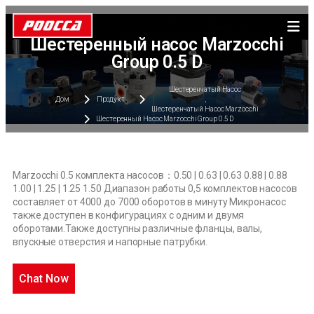
Шестеренный насос Marzocchi
Group 0.5 D
Шестеренчатый Насос
Дом
Продукт
,
Шестеренчатый Насос Marzocchi
Шестеренный Насос Marzocchi Group 0.5 D
Marzocchi 0.5 комплекта насосов：0.50 | 0.63 | 0.63 0.88 | 0.88
1.00 | 1.25 | 1.25 1.50 Диапазон работы 0,5 комплектов насосов
составляет от 4000 до 7000 оборотов в минуту Микронасос
также доступен в конфигурациях с одним и двумя
оборотами.Также доступны различные фланцы, валы,
впускные отверстия и напорные патрубки.
Chat Now