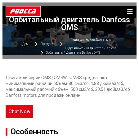
Орбитальный двигатель Danfoss
OMS
Гидравлический Двигатель
Дом
Продукт
,
Гидравлический Двигатель Danfoss
Орбитальный Двигатель Danfoss OMS
Двигатели серии OMS | OMSW | OMSS предлагают:
минимальный рабочий объем: 80 см3/об, 4,88 дюйма3/об,
максимальный рабочий объем: 500 см3/об, 30,51 дюйма3/об,
Danfoss motors для продажи онлайн.
Chat Now
Особенность