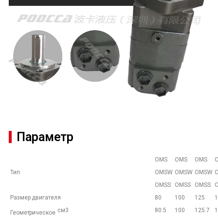
Параметр
OMS
OMS
OMS
Тип
OMSW
OMSW
OMSW
OMSS
OMSS
OMSS
Размер двигателя
80
100
125
1
см3
80.5
100
125.7
1
Геометрическое