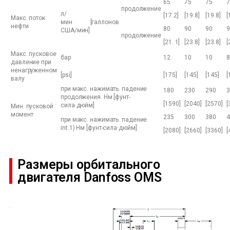
65
75
75
7
продолжение
л/
[17.2]
[19.8]
[19.8]
[
Макс. поток
мин [галлонов
нефти
80
90
90
9
США/мин]
продолжение
[21. 1]
[23.8]
[23.8]
[
Макс. пусковое
бар
12
10
10
8
давление при
ненагруженном
[psi]
[175]
[145]
[145]
[
валу
при макс. нажимать. падение
180
230
290
3
продолжения. Нм [фунт-
[1590]
[2040]
[2570]
[
сила·дюйм]
Мин. пусковой
момент
235
300
380
4
при макс. нажимать. падение
int.1) Нм [фунт-сила·дюйм]
[2080]
[2660]
[3360]
[
Размеры орбитального
двигателя Danfoss OMS