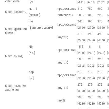
смещение
[в3]
[4.91]
[6. 10]
[7.67]
[
мин- 1
продолжение
810
750
600
4
Макс. скорость
[об/мин]
интервал1)
1000
900
720
5
Нм
240
305
375
4
продолжение
[фунт-сила-дюйм]
[2120]
[2700]
[3320]
[
Макс. крутящий
момент
310
390
490
6
внутр.1)
[2740]
[3450]
[4340]
[
кВт
15.5
18
18
1
продолжение
[л.с.]
[20.8]
[24. 1]
[24. 1]
[
Макс. выход
19.5
22.5
22.5
2
внутр.1)
[26.2]
[30.2]
[30.2]
[
бар
210
210
210
2
продолжение
[psi]
[3050]
[3050]
[3050]
[
275
275
275
2
Макс. падение
внутр.1)
давления
[3990]
[3990]
[3990]
[
295
295
295
2
пик2)
[4280]
[4280]
[4280]
[