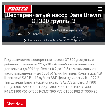
Шестеренчатый насос Dana Brevini
OT300 группы 3
Dana Brevini Шестеренчатый Насос
Дом
Продукт
,
Шестеренчатый Насос
Шестеренчатый Насос Dana Brevini OT300 Группы 3
Гидравлические шестеренные насосы OT 300 доступны с
рабочим объемом от 22 до 90 куб.см/об и максимальным
давлением до 300 бар. Вес: от 8,2 до 10,5 кг Максимальная
частота вращения – до 3000 об/мин. Тип вала: Конический 1:8
Шлицевый SAE B – 13 зубьев SAE Цилиндрический B – 022.2
Тип фланца: Европейский стандарт SAE A Standard. OT300
P22,OT300 P28,OT300 P32,OT300 P38,OT300 P42,OT300
P48,OT300 P53,OT300 P63,OT300 P73,OT300 P82,OT300 P90
Chat Now