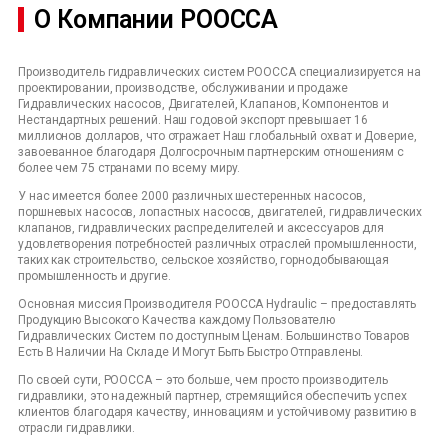
О Компании POOCCA
Производитель гидравлических систем POOCCA специализируется на
проектировании, производстве, обслуживании и продаже
Гидравлических насосов, Двигателей, Клапанов, Компонентов и
Нестандартных решений. Наш годовой экспорт превышает 16
миллионов долларов, что отражает Наш глобальный охват и Доверие,
завоеванное благодаря Долгосрочным партнерским отношениям с
более чем 75 странами по всему миру.
У нас имеется более 2000 различных шестеренных насосов,
поршневых насосов, лопастных насосов, двигателей, гидравлических
клапанов, гидравлических распределителей и аксессуаров для
удовлетворения потребностей различных отраслей промышленности,
таких как строительство, сельское хозяйство, горнодобывающая
промышленность и другие.
Основная миссия Производителя POOCCA Hydraulic – предоставлять
Продукцию Высокого Качества каждому Пользователю
Гидравлических Систем по доступным Ценам. Большинство Товаров
Есть В Наличии На Складе И Могут Быть Быстро Отправлены.
По своей сути, POOCCA – это больше, чем просто производитель
гидравлики, это надежный партнер, стремящийся обеспечить успех
клиентов благодаря качеству, инновациям и устойчивому развитию в
отрасли гидравлики.