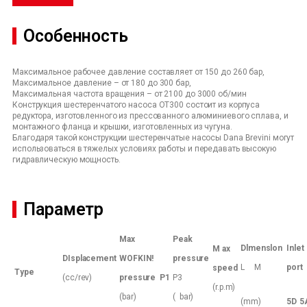
Особенность
Максимальное рабочее давление составляет от 150 до 260 бар,
Максимальное давление – от 180 до 300 бар,
Максимальная частота вращения – от 2100 до 3000 об/мин
Конструкция шестеренчатого насоса OT300 состоит из корпуса
редуктора, изготовленного из прессованного алюминиевого сплава, и
монтажного фланца и крышки, изготовленных из чугуна.
Благодаря такой конструкции шестеренчатые насосы Dana Brevini могут
использоваться в тяжелых условиях работы и передавать высокую
гидравлическую мощность.
Параметр
Max
Peak
Dlmenslon
Inlet
M
ax
DIsplacement
WOFKIN!
pressure
L M
port
speed
Type
(cc/rev)
pressure
P1
P3
(r.p.m)
(bar)
( bar)
(mm)
5D
5