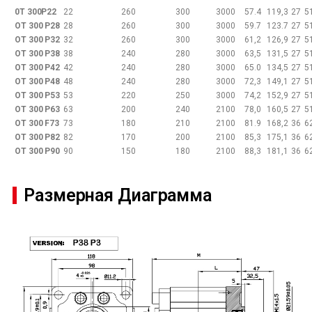
0T
300P22
22
260
300
3000
57.4
119,3
27
5
OT
300
P28
28
260
300
3000
59.7
123.7
27
5
OT
300
P32
32
260
300
3000
61,2
126,9
27
5
OT
300
P38
38
240
280
3000
63,5
131,5
27
5
OT
300
P42
42
240
280
3000
65.0
134,5
27
5
OT
300
P48
48
240
280
3000
72,3
149,1
27
5
OT
300
P53
53
220
250
3000
74,2
152,9
27
5
OT
300
P63
63
200
240
2100
78,0
160,5
27
5
OT
300
F73
73
180
210
2100
81.9
168,2
36
6
OT
300
P82
82
170
200
2100
85,3
175,1
36
6
OT
300
P90
90
150
180
2100
88,3
181,1
36
6
Размерная Диаграмма