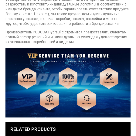
разработать и изготовить индивидуальные логотипы в соответствии с
имиджем бренда клиента, чтобы гарантировать соответствие продукта
бренду клиента. Наконец, мы также предлагаем индивидуальные
варианты упаковки, включая коробки, пакеты, наклейки и многое
другое, чтобы удовлетворить ваши потребности в брендировании.
Производитель POOCCA Hydraulic стремится предоставлять клиентам
полный спектр решений и индивидуальных услуг для удовлетворения
их уникальных потребностей и видения.
RELATED PRODUCTS