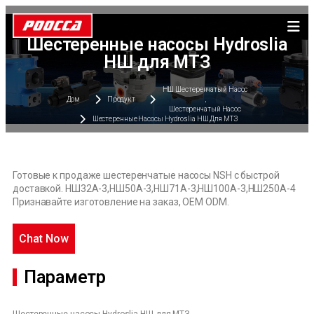
Шестеренные насосы Hydroslia
НШ для МТЗ
НШ Шестеренчатый Насос
Дом
Продукт
,
Шестеренчатый Насос
Шестеренные Насосы Hydroslia НШ Для МТЗ
Готовые к продаже шестеренчатые насосы NSH с быстрой
доставкой. НШ32А-3,НШ50А-3,НШ71А-3,НШ100А-3,НШ250А-4
Признавайте изготовление на заказ, OEM ODM.
Chat Now
Параметр