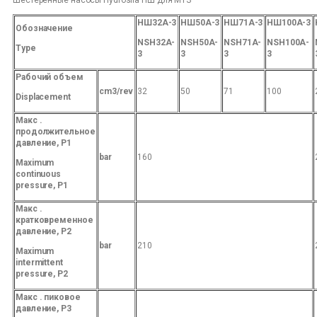
Шестеренные насосы Hydroslia НШ для МТЗ
Н
Ш32А-3
Н
Ш50А-3
Н
Ш71А-3
Н
Ш
100А-3
Обозначение
NSH32A-
NSH50A-
NSH71A-
NSH100A-
T
ype
3
3
3
3
Рабочий
об
ъем
сm
3
/re
v
32
50
71
100
D
isplacement
Мак
с
.
продолжительное
давление,
Р
1
b
ar
160
Maximum
continuous
pressure
,
Р
1
Ма
к
с
.
кратковременное
давление,
Р
2
b
ar
210
Maximum
intermittent
pressure
,
Р
2
Ма
к
с
.
пиковое
давление,
Р
3