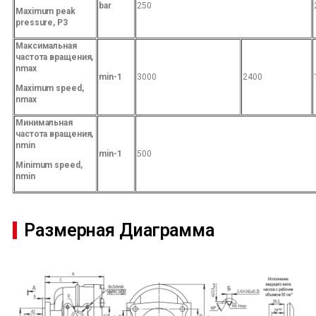
b
ar
250
Maximum
peak
pressure
,
Р
3
М
аксимальная
частота
вращения,
n
max
m
in
-1
3000
2400
Maximum
speed
,
n
max
М
и
нимальная
частота
вращения,
n
min
m
in
-1
500
Minimum
speed
,
n
min
Размерная Диаграмма