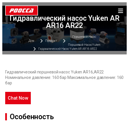
Гидравлический насос Yuken AR
AR16 AR22
Поршневой Насос
Дом
Продукт
,
Поршневой Насос Yuken
Гидравлический Насос Yuken AR AR16 AR22
Гидравлический поршневой насос Yuken AR16,AR22
Номинальное давление: 160 бар Максимальное давление: 160
бар
Chat Now
Особенность