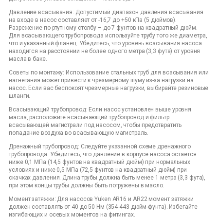
Давление всасывания: Допустимый диапазон давления всасывания
на входе в насос составляет от -16,7 до +50 кПа (5 дюймов).
Разрежение по ртутному столбу – до 7 фунтов на квадратный дюйм.
Для всасывающего трубопровода используйте трубу того же диаметра,
что и указанный фланец. Убедитесь, что уровень всасывания насоса
находится на расстоянии не более одного метра (3,3 фута) от уровня
масла в баке.
Советы по монтажу: Использование стальных труб для всасывания или
нагнетания может привести к чрезмерному шуму из-за нагрузки на
насос. Если вас беспокоят чрезмерные нагрузки, выбирайте резиновые
шланги.
Всасывающий трубопровод: Если насос установлен выше уровня
масла, расположите всасывающий трубопровод и фильтр
всасывающей магистрали под насосом, чтобы предотвратить
попадание воздуха во всасывающую магистраль.
Дренажный трубопровод: Следуйте указанной схеме дренажного
трубопровода. Убедитесь, что давление в корпусе насоса остается
ниже 0,1 МПа (14,5 фунтов на квадратный дюйм) при нормальных
условиях и ниже 0,5 МПа (72,5 фунтов на квадратный дюйм) при
скачках давления. Длина трубы должна быть менее 1 метра (3,3 фута),
при этом концы трубы должны быть погружены в масло.
Момент затяжки: Для насосов Yuken AR16 и AR22 момент затяжки
должен составлять от 40 до 50 Нм (354-443 дюйм-фунта). Избегайте
изгибающих и осевых моментов на фитингах.