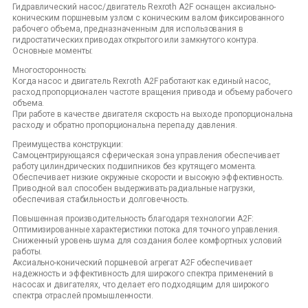
Гидравлический насос/двигатель Rexroth A2F оснащен аксиально-
коническим поршневым узлом с коническим валом фиксированного
рабочего объема, предназначенным для использования в
гидростатических приводах открытого или замкнутого контура.
Основные моменты:
Многосторонность:
Когда насос и двигатель Rexroth A2F работают как единый насос,
расход пропорционален частоте вращения привода и объему рабочего
объема.
При работе в качестве двигателя скорость на выходе пропорциональна
расходу и обратно пропорциональна перепаду давления.
Преимущества конструкции:
Самоцентрирующаяся сферическая зона управления обеспечивает
работу цилиндрических подшипников без крутящего момента.
Обеспечивает низкие окружные скорости и высокую эффективность.
Приводной вал способен выдерживать радиальные нагрузки,
обеспечивая стабильность и долговечность.
Повышенная производительность благодаря технологии A2F:
Оптимизированные характеристики потока для точного управления.
Сниженный уровень шума для создания более комфортных условий
работы.
Аксиально-конический поршневой агрегат A2F обеспечивает
надежность и эффективность для широкого спектра применений в
насосах и двигателях, что делает его подходящим для широкого
спектра отраслей промышленности.