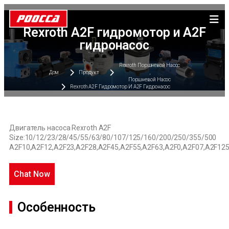
Rexroth A2F гидромотор и A2F
гидронасос
Rexroth Поршневой Насос
Дом
Продукт
,
Поршневой Насос
Rexroth A2F Гидромотор И A2F Гидронасос
Двигатель
насоса
Rexroth
A2F
Size:10/12/23/28/45/55/63/80/107/125/160/200/250/355/500
A2F10,A2F12,A2F23,A2F28,A2F45,A2F55,A2F63,A2F0,A2F07,A2F12
Chat Now
Особенность