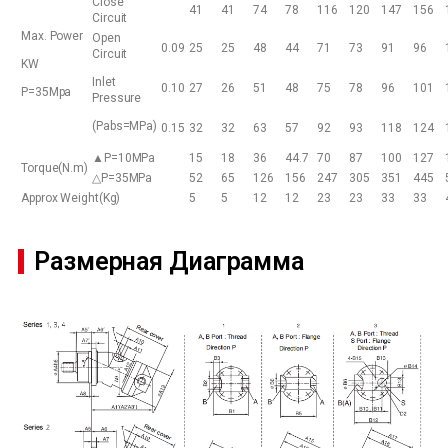
Close
41
41
74
78
116
120
147
156
Circuit
Max. Power
Open
0.09
25
25
48
44
71
73
91
96
Circuit
KW
Inlet
0.10
27
26
51
48
75
78
96
101
P=35Mpa
Pressure
(Pabs=MPa)
0.15
32
32
63
57
92
93
118
124
▲P=10MPa
15
18
36
44.7
70
87
100
127
Torque(N.m)
△P=35MPa
52
65
126
156
247
305
351
445
Approx Weight(Kg)
5
5
12
12
23
23
33
33
Размерная Диаграмма