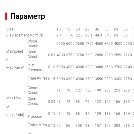
Параметр
Size
10
12
23
28
45
55
63
80
Displacement Vg(ml/r)
9.4
11.6
22.7
28.1
44.3
54.8
63
80
Close
7500
6000
5600
4750
4500
3750
4000
2250
CIrcuit
MaxSpeed
Open
0.09
4700
3750
3750
2800
2850
2360
2550
2120
Circuit
N
Inlet
0.10
5000
4000
4000
3000
3000
2500
2700
2240
max(r/min)
Pressure
(Pabs=MPa)
0.15
6000
4900
4900
3600
3550
3000
3300
2750
Close
71
70
127
133
199
206
253
268
Circuit
Max Flow
Open
0.09
43
42
83
76
122
125
156
165
Circuit
Q
Inlet
0.10
46
45
88
82
129
133
165
174
max(l/min)
Pressure
(Pabs=MPa)
0.15
55
55
108
98
157
159
202
213