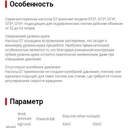
Особенность
Серия шестеренных насосов QT включает модели QT2*, QT3*, QT4*,
QT5*, QT6*, подходящие для гидравлических систем рабочим объемом
от 22 до 63 литров.
Сверхнизкий уровень шума:
Насосы QT оснащены встроенными шестернями, что сводит к
минимуму уровень шума при работе. Наиболее примечательной
особенностью является то, что благодаря уникальной конструкции
зубьев уровень шума остается практически неизменным даже при
повышении давления.
Отсутствуют колебания давления:
Насосы QT практически не создают колебаний давления, поэтому они
идеально подходят для таких систем, как станки, где требуется точное
регулирование скорости вращения.
Параметр
Work
flow/min when no loads
pressure
Power N KW
kgf/cm2
60HZ
50HZ
Model