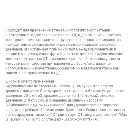
Подходит для применения в тяжелых условиях эксплуатации:
Шестеренные гидравлические насосы QT, в дополнение к простому
конструктивному принципу, все трущиеся поверхности компонентов
принудительно смазываются гидравлическим маслом высокого
давления, что исключает прямой контакт между компонентами и
сводит к минимуму износ функциональных деталей. Гидравлические
шестеренные насосы QT отличаются чрезвычайно низким уровнем
износа и могут работать при давлении до 250 кг/см2 даже при
использовании некачественных смазочных материалов (таких как
гликоль на водной основе и т.д.).
Широкий спектр применения
Гидравлические шестеренные насосы QT выпускаются с тремя
уровнями давления благодаря многоступенчатой конструкции: низкое
давление: 70 кгс/см2, среднее давление: 140 кгс/см2, высокое
давление: 210 кгс/см2, и оснащены двойными насосами
(комбинацией одиночных насосов) для удовлетворения широкого
спектра потребностей применения. Кроме того, были также выпущены
новые продукты, такие как “QT pump super OT pump с двигателем”, “Mini
QT pump” и “QT pump со стандартным блоком питания”.