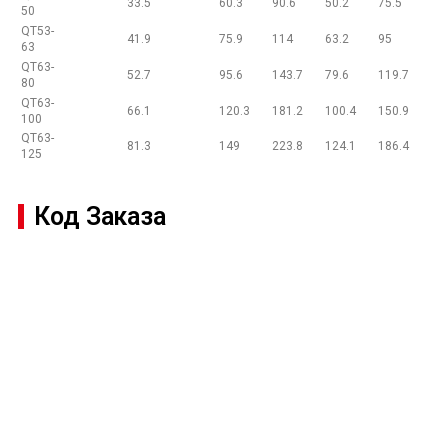
33.5
60.3
90.6
50.2
75.5
50
QT53-
41.9
75.9
114
63.2
95
63
QT63-
52.7
95.6
143.7
79.6
119.7
80
QT63-
66.1
120.3
181.2
100.4
150.9
100
QT63-
81.3
149
223.8
124.1
186.4
125
Код Заказа