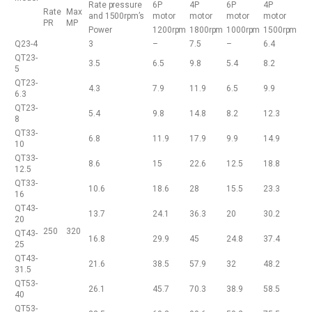
Rate pressure
6P
4P
6P
4P
Rate
Max
and 1500rpm’s
motor
motor
motor
motor
PR
MP
Power
1200rpm
1800rpm
1000rpm
1500rpm
Q23-4
3
–
7.5
–
6.4
QT23-
3.5
6.5
9.8
5.4
8.2
5
QT23-
4.3
7.9
11.9
6.5
9.9
6.3
QT23-
5.4
9.8
14.8
8.2
12.3
8
QT33-
6.8
11.9
17.9
9.9
14.9
10
QT33-
8.6
15
22.6
12.5
18.8
12.5
QT33-
10.6
18.6
28
15.5
23.3
16
QT43-
13.7
24.1
36.3
20
30.2
20
250
320
QT43-
16.8
29.9
45
24.8
37.4
25
QT43-
21.6
38.5
57.9
32
48.2
31.5
QT53-
26.1
45.7
70.3
38.9
58.5
40
QT53-