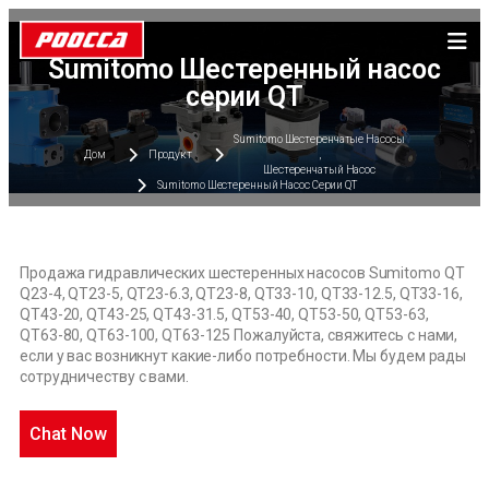
Sumitomo Шестеренный насос
серии QT
Sumitomo Шестеренчатые Насосы
Дом
Продукт
,
Шестеренчатый Насос
Sumitomo Шестеренный Насос Серии QT
Продажа гидравлических шестеренных насосов Sumitomo QT
Q23-4, QT23-5, QT23-6.3, QT23-8, QT33-10, QT33-12.5, QT33-16,
QT43-20, QT43-25, QT43-31.5, QT53-40, QT53-50, QT53-63,
QT63-80, QT63-100, QT63-125 Пожалуйста, свяжитесь с нами,
если у вас возникнут какие-либо потребности. Мы будем рады
сотрудничеству с вами.
Chat Now